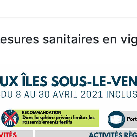
ganisation des services
Délibérations
Arrêtés
Séc
sures sanitaires en vi