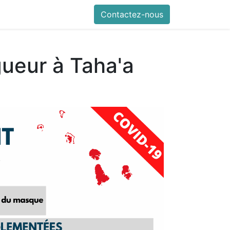
urité
Communiqués
Pratique
Contactez-nous
gueur à Taha'a