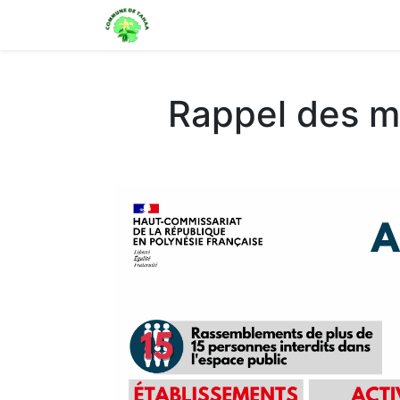
Maeva i Taha'a
Actualité
Or
Rappel des me