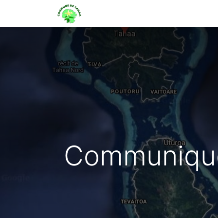
Maeva i Taha'a
Actualité
Or
Communiqué