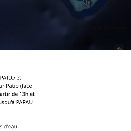
PATIO et 
 Patio (face 
partir de 13h
 et 
jusqu'à PAPAU 
es d'eau.